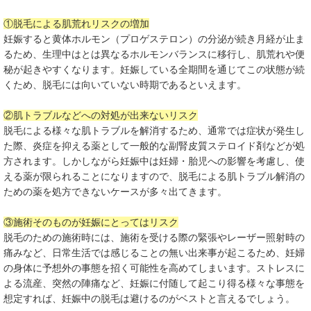
①脱毛による肌荒れリスクの増加
妊娠すると黄体ホルモン（プロゲステロン）の分泌が続き月経が止ま
るため、生理中はとは異なるホルモンバランスに移行し、肌荒れや便
秘が起きやすくなります。妊娠している全期間を通じてこの状態が続
くため、脱毛には向いていない時期であるといえます。
②肌トラブルなどへの対処が出来ないリスク
脱毛による様々な肌トラブルを解消するため、通常では症状が発生し
た際、炎症を抑える薬として一般的な副腎皮質ステロイド剤などが処
方されます。しかしながら妊娠中は妊婦・胎児への影響を考慮し、使
える薬が限られることになりますので、脱毛による肌トラブル解消の
ための薬を処方できないケースが多々出てきます。
③施術そのものが妊娠にとってはリスク
脱毛のための施術時には、施術を受ける際の緊張やレーザー照射時の
痛みなど、日常生活では感じることの無い出来事が起こるため、妊婦
の身体に予想外の事態を招く可能性を高めてしまいます。ストレスに
よる流産、突然の陣痛など、妊娠に付随して起こり得る様々な事態を
想定すれば、妊娠中の脱毛は避けるのがベストと言えるでしょう。