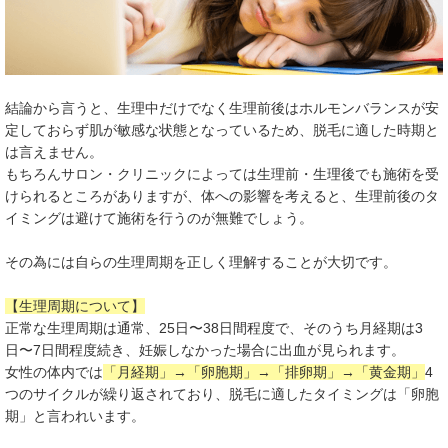
結論から言うと、生理中だけでなく生理前後はホルモンバランスが安
定しておらず肌が敏感な状態となっているため、脱毛に適した時期と
は言えません。
もちろんサロン・クリニックによっては生理前・生理後でも施術を受
けられるところがありますが、体への影響を考えると、生理前後のタ
イミングは避けて施術を行うのが無難でしょう。
その為には自らの生理周期を正しく理解することが大切です。
【生理周期について】
正常な生理周期は通常、25日〜38日間程度で、そのうち月経期は3
日〜7日間程度続き、妊娠しなかった場合に出血が見られます。
女性の体内では
「月経期」→「卵胞期」→「排卵期」→「黄金期」
4
つのサイクルが繰り返されており、脱毛に適したタイミングは「卵胞
期」と言われいます。